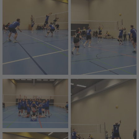
Mixed 3
Mixed 4x4
ABTEILUNG
SG Herren 1 (Dritte Liga)
SG Herren 2 (Oberliga)
SG Herren 3 (Oberliga)
SG Herren 4 (Verbandsliga)
SG Herren 5 (Landesliga)
SG Herren 6 (Landesliga)
SG Herren 7 (Bezirksliga)
SG Herren 8 (Bezirksklasse)
SG Herren 9 (Bezirksklasse)
Jugend Anfänger Mädchen
U18 männlich
U18 weiblich
U20 weiblich
Erwachsene Einsteiger
Rohr-frei