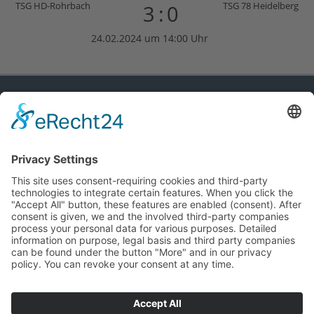
TSG HD-Rohrbach
TSG 78 Heidelberg
3:0
24.02.2024 um 14:00 Uhr
TSG HD-ROHRBACH
WEBSITE
TSG Heidelberg-Rohrbach
Anmelden
Impressum
Registrieren
Datenschutz
MITGLIED DER