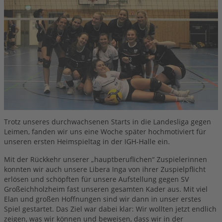
Mixed 3
Mixed 4x4
ABTEILUNG
SG Herren 1 (Dritte Liga)
SG Herren 2 (Oberliga)
SG Herren 3 (Oberliga)
SG Herren 4 (Verbandsliga)
SG Herren 5 (Landesliga)
SG Herren 6 (Landesliga)
SG Herren 7 (Bezirksliga)
SG Herren 8 (Bezirksklasse)
Trotz unseres durchwachsenen Starts in die Landesliga gegen
Leimen, fanden wir uns eine Woche später hochmotiviert für
SG Herren 9 (Bezirksklasse)
unseren ersten Heimspieltag in der IGH-Halle ein.
Jugend Anfänger Mädchen
U18 männlich
Mit der Rückkehr unserer „hauptberuflichen“ Zuspielerinnen
konnten wir auch unsere Libera Inga von ihrer Zuspielpflicht
U18 weiblich
erlösen und schöpften für unsere Aufstellung gegen SV
U20 weiblich
Großeichholzheim fast unseren gesamten Kader aus. Mit viel
Erwachsene Einsteiger
Elan und großen Hoffnungen sind wir dann in unser erstes
Spiel gestartet. Das Ziel war dabei klar: Wir wollten jetzt endlich
Rohr-frei
zeigen, was wir können und beweisen, dass wir in der