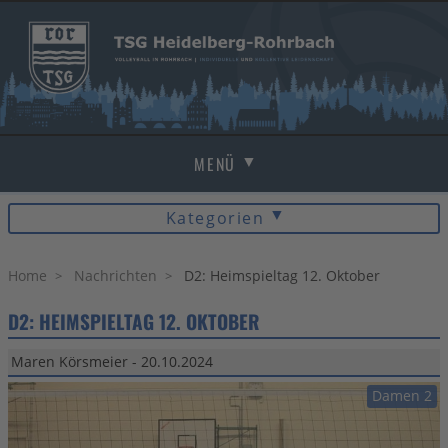
MENÜ
Kategorien
HOME
Beach
Volleyball
NACHRICHTEN
Home
Nachrichten
D2: Heimspieltag 12. Oktober
Damen 1 (Verbandsliga)
D2: HEIMSPIELTAG 12. OKTOBER
Damen 2 (Landesliga)
MANNSCHAFTEN
Damen 3 (Bezirksklasse)
Maren Körsmeier - 20.10.2024
Damen 4 (Bezirksklasse)
BEACH
Damen 2
Mixed 1 (Bezirksliga)
Mixed 2 (Bezirksliga)
BILDER