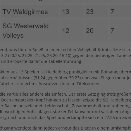
nd, was für ein Spiel! In einem echten Volleyball-Krimi setzte sich
 3:2 (20:25, 27:25, 21:25, 25:20, 15:10) gegen den bisherigen Tabel
 und eroberte damit die Tabellenführung.
kten aus 13 Spielen ist Heidelberg punktgleich mit Botnang, übe
atzverhältnisses (31:24 gegenüber 30:23) und zwei Siegen mehr je
 Tabelle – ein echtes Ausrufezeichen im Titelrennen.
ie Partie alles andere als einfach. Der erste Satz ging trotz groß
. Doch anstatt den Kopf hängen zu lassen, zeigte die SG Heidelber
ser Saison auszeichnet: Leidenschaft, Zusammenhalt und unbeding
Mit wuchtigen Aufschlägen, starker Feldabwehr und variablem Angri
erg nach und nach das Spiel und erkämpfte sich ein 27:25 im zwei
chgang wendete dann jedoch erneut das Blatt: In einem umkämpfte