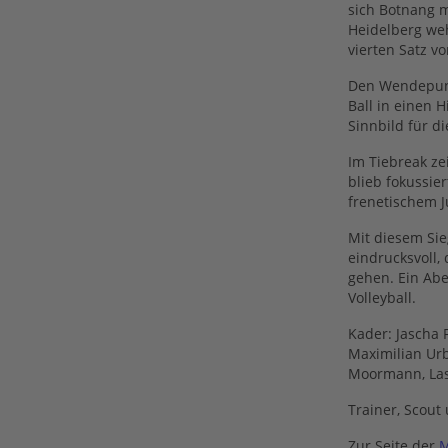
sich Botnang m
Heidelberg weh
vierten Satz v
Den Wendepunkt
Ball in einen H
Sinnbild für d
Im Tiebreak ze
blieb fokussie
frenetischem J
Mit diesem Sie
eindrucksvoll,
gehen. Ein Abe
Volleyball.
Kader: Jascha F
Maximilian Urba
Moormann, La
Trainer, Scout
Zur Seite der
M