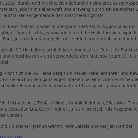
it 25:21 durch, und brachte sich dadurch in eine gute Ausgangspos
rte sich jedoch mit aller Kraft und erzwang durch ein deutliches 
or lautstarker Fangemeinde den Entscheidungssatz.
 dieses Satzes markierte der spätere MVP Nils Poggemöller, der 
ighlight Angriffsschlag verwandelte und die Halle förmlich explodie
ie Energie und den Kampfgeist der Heidelberger an diesem Abend.
igte die SG Heidelberg schließlich Nervenstärke. Punkt für Punkt 
rt und entschlossen – und verwandelte den Matchball zum 15:10 u
ubel.
g krönt sich die SG Heidelberg zum neuen Tabellenführer und bew
 dass sie auch in den ganz engen Spielen bereit ist, den entscheide
nd voller Emotionen, Leidenschaft und Teamgeist – genau dafür l
ell, Michael Joest, Tobias Vilkner, Yannik Steinbach, Elias Mex, Til
n, Sebastian Luz, Gero Fliedner, Julius Vierneisel, Nils Poggemölle
sse Conzen
 und Co-Trainer: Joshua Grimm, Piotr Zaleski und Marjan Heindel
annschaft
.