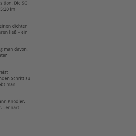
ition. Die SG
25:20 im
einen dichten
ren ließ – ein
zog man davon,
nter
eist
nden Schritt zu
iebt man
mann Knödler,
r, Lennart