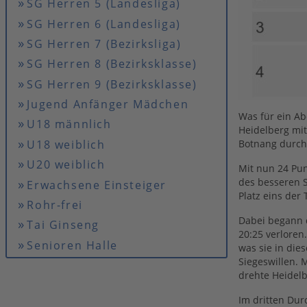
SG Herren 5 (Landesliga)
SG Herren 6 (Landesliga)
SG Herren 7 (Bezirksliga)
SG Herren 8 (Bezirksklasse)
SG Herren 9 (Bezirksklasse)
Jugend Anfänger Mädchen
Was für ein Abe
U18 männlich
Heidelberg mit
U18 weiblich
Botnang durch
U20 weiblich
Mit nun 24 Pun
des besseren S
Erwachsene Einsteiger
Platz eins der
Rohr-frei
Dabei begann d
Tai Ginseng
20:25 verloren
Senioren Halle
was sie in die
Siegeswillen. 
drehte Heidelb
Im dritten Dur