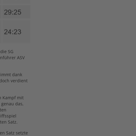
 die SG
lenführer ASV
rnimmt dank
doch verdient
em Kampf mit
g genau das,
ten
ffsspiel
ten Satz.
n Satz setzte