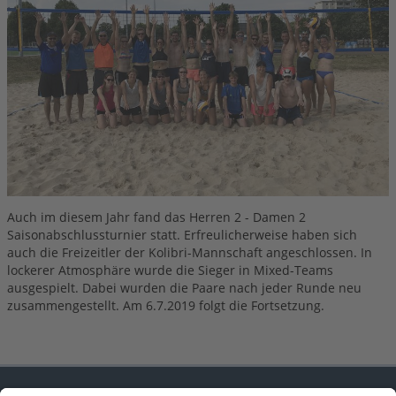
Mixed 3
Mixed 4x4
ABTEILUNG
SG Herren 1 (Dritte Liga)
SG Herren 2 (Oberliga)
SG Herren 3 (Oberliga)
SG Herren 4 (Verbandsliga)
SG Herren 5 (Landesliga)
SG Herren 6 (Landesliga)
SG Herren 7 (Bezirksliga)
SG Herren 8 (Bezirksklasse)
Auch im diesem Jahr fand das Herren 2 - Damen 2
Saisonabschlussturnier statt. Erfreulicherweise haben sich
SG Herren 9 (Bezirksklasse)
auch die Freizeitler der Kolibri-Mannschaft angeschlossen. In
Jugend Anfänger Mädchen
lockerer Atmosphäre wurde die Sieger in Mixed-Teams
U18 männlich
ausgespielt. Dabei wurden die Paare nach jeder Runde neu
U18 weiblich
zusammengestellt. Am 6.7.2019 folgt die Fortsetzung.
U20 weiblich
Erwachsene Einsteiger
Rohr-frei