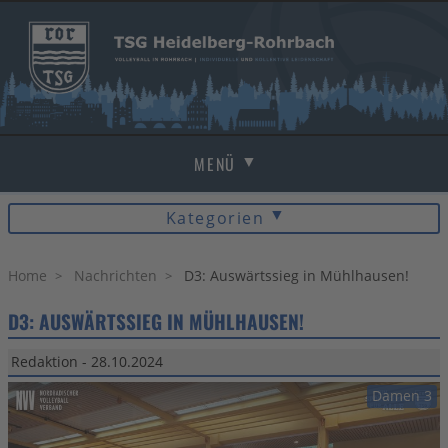
MENÜ
Kategorien
HOME
Beach
Volleyball
NACHRICHTEN
Home
Nachrichten
D3: Auswärtssieg in Mühlhausen!
Damen 1 (Verbandsliga)
D3: AUSWÄRTSSIEG IN MÜHLHAUSEN!
Damen 2 (Landesliga)
MANNSCHAFTEN
Damen 3 (Bezirksklasse)
Redaktion - 28.10.2024
Damen 4 (Bezirksklasse)
BEACH
Damen 3
Mixed 1 (Bezirksliga)
Mixed 2 (Bezirksliga)
BILDER