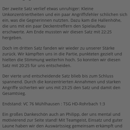
Tai Ginseng
Senioren Halle
Der zweite Satz verlief etwas unruhiger: Kleine
Unkonzentriertheiten und ein paar Angriffsfehler schlichen sich
ein, was die Gegnerinnen nutzten. Dazu kam die Hallenhöhe,
die uns mit ein paar Deckentreffern den Spielaufbau
erschwerte. Am Ende mussten wir diesen Satz mit 22:25
hergeben.
Doch im dritten Satz fanden wir wieder zu unserer Stärke
zurück. Wir kämpften uns in die Partie, punkteten gezielt und
hielten die Stimmung weiterhin hoch. So konnten wir diesen
Satz mit 20:25 für uns entscheiden.
Der vierte und entscheidende Satz blieb bis zum Schluss
spannend. Durch die konzentrierten Annahmen und starken
Angriffe sicherten wir uns mit 23:25 den Satz und damit den
Gesamtsieg.
Endstand: VC 76 Mühlhausen : TSG HD-Rohrbach 1:3
Ein großes Dankeschön auch an Philipp, der uns mental und
motivierend zur Seite stand! Mit Teamgeist, Einsatz und guter
Laune haben wir den Auswärtssieg gemeinsam erkämpft und