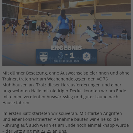
Mixed 3
Mixed 4x4
ABTEILUNG
SG Herren 1 (Dritte Liga)
SG Herren 2 (Oberliga)
SG Herren 3 (Oberliga)
SG Herren 4 (Verbandsliga)
SG Herren 5 (Landesliga)
SG Herren 6 (Landesliga)
SG Herren 7 (Bezirksliga)
SG Herren 8 (Bezirksklasse)
Mit dünner Besetzung, ohne Auswechselspielerinnen und ohne
Trainer, traten wir am Wochenende gegen den VC 76
SG Herren 9 (Bezirksklasse)
Mühlhausen an. Trotz dieser Herausforderungen und einer
Jugend Anfänger Mädchen
ungewohnten Halle mit niedriger Decke, konnten wir am Ende
U18 männlich
mit einem verdienten Auswärtssieg und guter Laune nach
U18 weiblich
Hause fahren.
U20 weiblich
Im ersten Satz starteten wir souverän. Mit starken Angriffen
Erwachsene Einsteiger
und einer konzentrierten Annahme bauten wir eine solide
Führung auf, auch wenn es am Ende noch einmal knapp wurde
Rohr-frei
– der Satz ging mit 22:25 an uns.