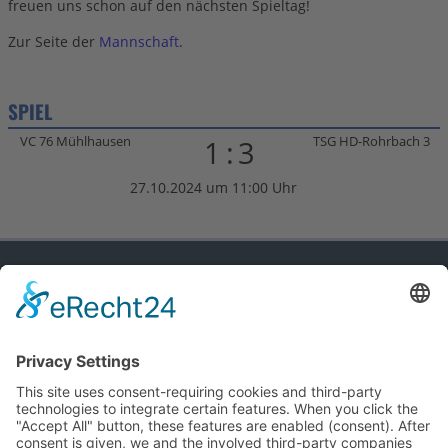
freuen uns schon auf den nächsten Spieltag!
Zur Seite der
Mannschaft
.
SPIEL
VC 76 Mühlhausen
TSG HD-Rohrbach 3
1:3
27.10.2024 um 11:00 Uhr
TSG HD-ROHRBACH
WEBSITE
TSG Heidelberg-Rohrbach
Anmelden
Impressum
Registrieren
Datenschutz
MITGLIED DER